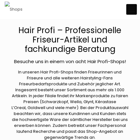
Hair Profi – Professionelle
Friseur-Artikel und
fachkundige Beratung
Besuche uns in einem von acht Hair Profi-Shops!
In unseren Hair Profi-Shops finden Friseurinnen und
Friseure und alle weiteren Hairstyling-Fans
Friseurbedarfsprodukte und Zubehör jeglicher Art.
Insgesamt besteht unser Sortiment aus mehr als 1.000
Artikeln. In jeder Filiale findet ihr Markenprodukte zu fairen
Preisen (Schwarzkopf, Wella, Glynt, Kérastase
L’Oreal, Goldwell und viele mehr). Bei der Produktauswahl
beachten wir, dass unsere Kundinnen und Kunden stets
die hochwertigste Ware der sämtlicher Hersteller bei uns
erwerben können. Zudem betreibt unser Fachpersonal
laufend Recherche und passt das Shop-Angebot an
gegenwärtige Trends an.