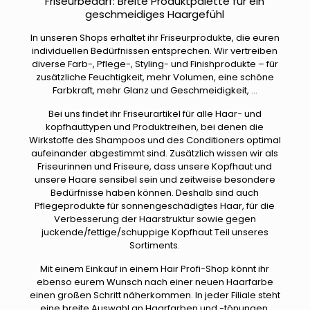
Friseurbedarf: Breite Produktpalette für ein
geschmeidiges Haargefühl
In unseren Shops erhaltet ihr Friseurprodukte, die euren
individuellen Bedürfnissen entsprechen. Wir vertreiben
diverse Farb-, Pflege-, Styling- und Finishprodukte – für
zusätzliche Feuchtigkeit, mehr Volumen, eine schöne
Farbkraft, mehr Glanz und Geschmeidigkeit, …
Bei uns findet ihr Friseurartikel für alle Haar- und
kopfhauttypen und Produktreihen, bei denen die
Wirkstoffe des Shampoos und des Conditioners optimal
aufeinander abgestimmt sind. Zusätzlich wissen wir als
Friseurinnen und Friseure, dass unsere Kopfhaut und
unsere Haare sensibel sein und zeitweise besondere
Bedürfnisse haben können. Deshalb sind auch
Pflegeprodukte für sonnengeschädigtes Haar, für die
Verbesserung der Haarstruktur sowie gegen
juckende/fettige/schuppige Kopfhaut Teil unseres
Sortiments.
Mit einem Einkauf in einem Hair Profi-Shop könnt ihr
ebenso eurem Wunsch nach einer neuen Haarfarbe
einen großen Schritt näherkommen. In jeder Filiale steht
eine breite Auswahl an Haarfarben und -tönungen,