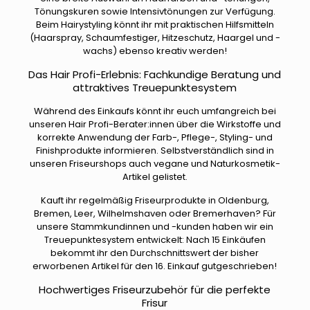
Tönungskuren sowie Intensivtönungen zur Verfügung.
Beim Hairystyling könnt ihr mit praktischen Hilfsmitteln
(Haarspray, Schaumfestiger, Hitzeschutz, Haargel und -
wachs) ebenso kreativ werden!
Das Hair Profi-Erlebnis: Fachkundige Beratung und
attraktives Treuepunktesystem
Während des Einkaufs könnt ihr euch umfangreich bei
unseren Hair Profi-Berater:innen über die Wirkstoffe und
korrekte Anwendung der Farb-, Pflege-, Styling- und
Finishprodukte informieren. Selbstverständlich sind in
unseren Friseurshops auch vegane und Naturkosmetik-
Artikel gelistet.
Kauft ihr regelmäßig Friseurprodukte in Oldenburg,
Bremen, Leer, Wilhelmshaven oder Bremerhaven? Für
unsere Stammkundinnen und -kunden haben wir ein
Treuepunktesystem entwickelt: Nach 15 Einkäufen
bekommt ihr den Durchschnittswert der bisher
erworbenen Artikel für den 16. Einkauf gutgeschrieben!
Hochwertiges Friseurzubehör für die perfekte
Frisur